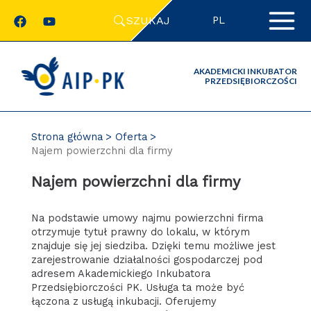
Przejdź
SZUKAJ
do
PL
zawartości
strony
AKADEMICKI INKUBATOR
PRZEDSIĘBIORCZOŚCI
Strona główna
Oferta
Najem powierzchni dla firmy
Najem powierzchni dla firmy
Na podstawie umowy najmu powierzchni firma
otrzymuje tytuł prawny do lokalu, w którym
znajduje się jej siedziba. Dzięki temu możliwe jest
zarejestrowanie działalności gospodarczej pod
adresem Akademickiego Inkubatora
Przedsiębiorczości PK. Usługa ta może być
łączona z usługą inkubacji. Oferujemy