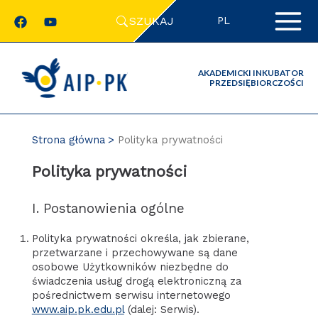
Przejdź
SZUKAJ
do
PL
zawartości
strony
AKADEMICKI INKUBATOR
PRZEDSIĘBIORCZOŚCI
Strona główna
Polityka prywatności
Polityka prywatności
I. Postanowienia ogólne
Polityka prywatności określa, jak zbierane,
przetwarzane i przechowywane są dane
osobowe Użytkowników niezbędne do
świadczenia usług drogą elektroniczną za
pośrednictwem serwisu internetowego
www.aip.pk.edu.pl
(dalej: Serwis).