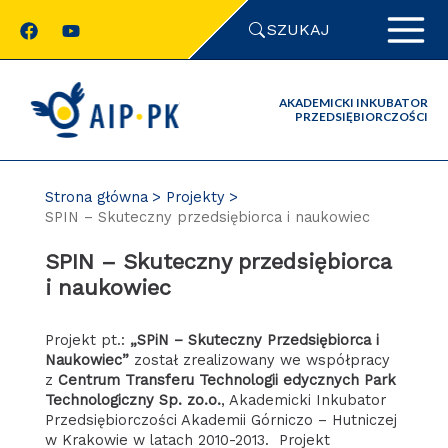
Przejdź
SZUKAJ
do
zawartości
strony
AKADEMICKI INKUBATOR
PRZEDSIĘBIORCZOŚCI
Strona główna
Projekty
SPIN – Skuteczny przedsiębiorca i naukowiec
SPIN – Skuteczny przedsiębiorca
i naukowiec
Projekt pt.:
„SPiN – Skuteczny Przedsiębiorca i
Naukowiec”
został zrealizowany we współpracy
z
Centrum Transferu Technologii edycznych Park
Technologiczny Sp. zo.o.
, Akademicki Inkubator
Przedsiębiorczości Akademii Górniczo – Hutniczej
w Krakowie w latach 2010-2013. Projekt